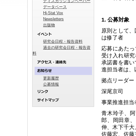
ディスカッションペーパー
データベース
Hi-Stat Vox
Newsletters
1. 公募対象
出版物
原則として、
は修了者
研究会日程・報告資料
過去の研究会日程・報告資
応募にあたっ
料
受け入れ研究
承諾書を書い
進担当者は、
更新履歴
拠点リーダー
公募情報
深尾京司
事業推進担当
青木玲子、阿
郎、岡田章、
伸、木下千大
佐藤宏、佐藤