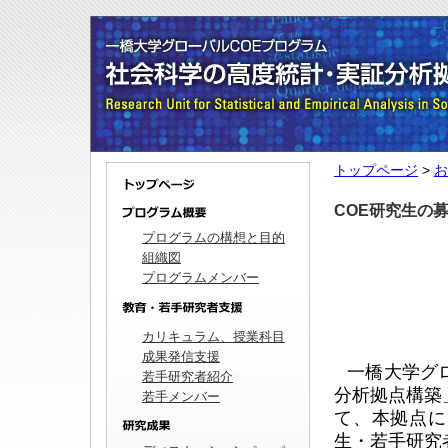
トップページ
>
お
COE研究生の
プログラムの構想と目的
組織図
プログラムメンバー
カリキュラム、授業科目
成果発信支援
一橋大学グ
若手研究者紹介
分析拠点構築
若手メンバー
て、本拠点に
生・若手研究