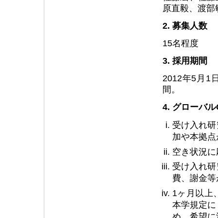
原直毅、渡部敏明、
2. 募集人数
15名程度
3. 採用期間
2012年5月
間。
4. グロー
受け入れ研
加や本拠点
空き状況に
受け入れ研
費、謝金等
1ヶ月以上
本学規定に
め、希望に